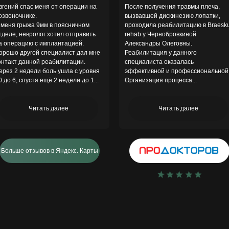
вгений спас меня от операции на
После получения травмы плеча,
озвоночнике.
вызвавшей дискинезию лопатки,
 меня грыжа 9мм в поясничном
проходила реабилитацию в Braesk
тделе, невролог хотел отправить
rehab у Чернобровкиной
а операцию с имплантацией.
Александры Олеговны.
орошо другой специалист дал мне
Реабилитация у данного
онтакт данной реабилитации.
специалиста оказалась
ерез 2 недели боль ушла с уровня
эффективной и профессиональной
0 до 6, спустя ещё 2 недели до 1...
Организация процесса...
Читать далее
Читать далее
Больше отзывов в Яндекс. Карты