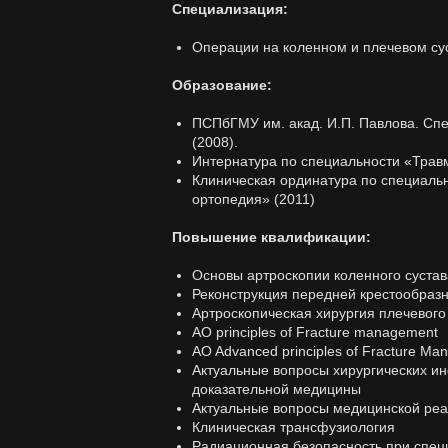
Специализация:
Операции на коленном и плечевом су
Образование:
ПСПбГМУ им. акад. И.П. Павлова. Сп
(2008).
Интернатура по специальности «Травм
Клиническая ординатура по специаль
ортопедия» (2011)
Повышение квалификации:
Основы артроскопии коленного сустав
Реконструкция передней крестообразн
Артроскопическая хирургия плечевого
AO principles of Fracture management
AO Advanced principles of Fracture M
Актуальные вопросы хирургических и
доказательной медицины
Актуальные вопросы медицинской ре
Клиническая трансфузиология
Радиационная безопасность при спец