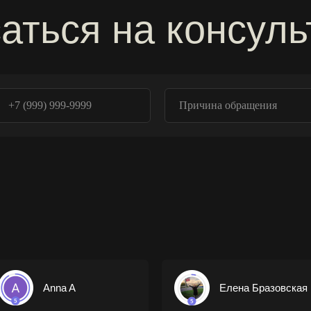
аться на консул
Anna A
Елена Бразовская