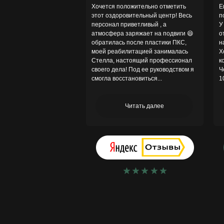
Хочется положительно отметить
Е
этот оздоровительный центр! Весь
п
персонал приветливый , а
У
атмосфера заряжает на подвиги 😄
о
обратилась после пластики ПКС,
н
моей реабилитацией занималась
Х
Стелла, настоящий профессионал
к
своего дела! Под ее руководством я
Ч
смогла восстановиться...
1
Читать далее