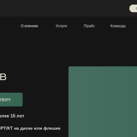
О клинике
Услуги
Прайс
Команда
евич
олее 15 лет
МРТ/КТ на диске или флешке