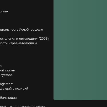
ставе
ециальность Лечебное дело
атология и ортопедия» (2009)
ности «травматология и
а
ой связки
 сустава
anagement
нфекций с позиций
абилитации
иальных рентгенологических