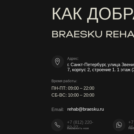
КАК ДОБ
Адрес:
г. Санкт-Петербург, улица Звен
7, корпус 2, строение 1. 1 этаж
Время работы:
ПН-ПТ: 09:00 – 22:00
СБ-ВС: 10:00 – 20:00
rehab@braesku.ru
Email:
+7 (812) 220-
+7
22-27
46
Позвонить нам
Нап