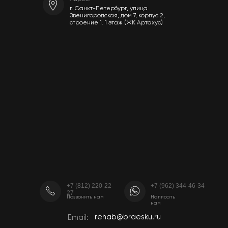
г. Санкт-Петербург, улица
Звенигородская, дом 7, корпус 2,
строение 1. 1 этаж (ЖК Артахус)
+7 (812) 220-22-
+7 (962) 344-46-34
27
Позвонить нам
Написать
нам
rehab@braesku.ru
Email: