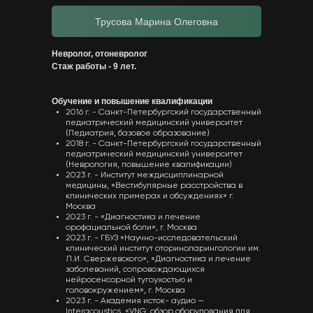
Трусова Марина Олеговна
Невролог, отоневролог
Стаж работы - 9 лет.
Обучение и повышение квалификации
2016 г. - Санкт-Петербургский государственный
педиатрический медицинский университет
(Педиатрия, базовое образование)
2018 г. - Санкт-Петербургский государственный
педиатрический медицинский университет
(Неврология, повышение квалификации)
2023 г. - Институт междисциплинарной
медицины, «Вестибулярные расстройства в
клинических примерах и обсуждениях» г.
Москва
2023 г. - «Диагностика и лечение
орофациальной боли», г. Москва
2023 г. - ГБУЗ «Научно-исследовательский
клинический институт оториноларингологии им.
Л.И. Свержевского», «Диагностика и лечение
заболеваний, сопровождающихся
нейросенсорной тугоухостью и
головокружением», г. Москва
2023 г. - Академия исток- аудио —
Interacoustics, «VNG: обзор оборудования для