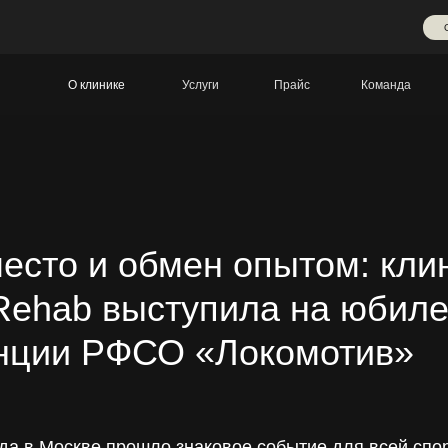
О клинике
Услуги
Прайс
Команда
есто и обмен опытом: кли
Rehab выступила на юбил
нции РФСО «Локомотив»
ода в Москве прошло знаковое событие для всей спо