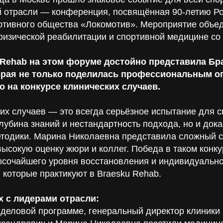
 отрасли — конференция, посвящённая 90-летию Ро
ртивного общества «Локомотив». Мероприятие объе
физической реабилитации и спортивной медицине со 
 Rehab на этом форуме достойно представила Бр
орая не только поделилась профессиональным о
о на конкурсе клинических случаев.
их случаев — это всегда серьёзное испытание для с
лубина знаний и нестандартность подхода, но и док
тодики. Марина Николаевна представила сложный сл
высокую оценку жюри и коллег. Победа в таком конк
сочайшего уровня восстановления и индивидуально
 которые практикуют в Braesku Rehab.
х с лидерами отрасли:
 деловой программе, генеральный директор клиники