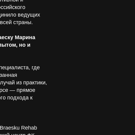
ссийского
динило ведущих
всей страны.
аеску Марина
пытом, но и
пециалиста, где
азанная
учай из практики,
урсе — прямое
го подхода к
 Braesku Rehab